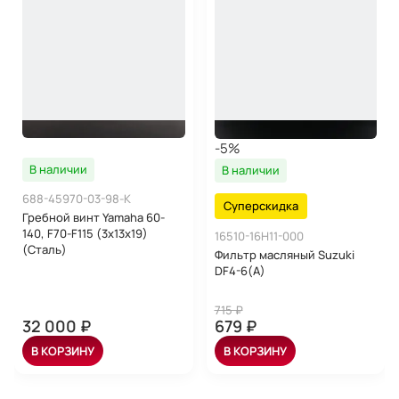
-5%
В наличии
В наличии
688-45970-03-98-K
Суперскидка
Гребной винт Yamaha 60-
140, F70-F115 (3x13x19)
16510-16H11-000
(Сталь)
Фильтр масляный Suzuki
DF4-6(A)
715 ₽
32 000 ₽
679 ₽
В КОРЗИНУ
В КОРЗИНУ