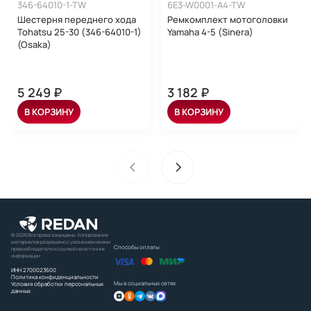
346-64010-1-TW
6E3-W0001-A4-TW
Шестерня переднего хода
Ремкомплект мотоголовки
Tohatsu 25-30 (346-64010-1)
Yamaha 4-5 (Sinera)
(Osaka)
5 249 ₽
3 182 ₽
В КОРЗИНУ
В КОРЗИНУ
© 2026 Все права защищены. Копирование
материалов разрешено с указанием имени
Способы оплаты:
правообладателя и ссылкой на источник
информации
ИНН 2700023600
Политика конфиденциальности
Мы в социальных сетях
Условия обработки персональных
данных