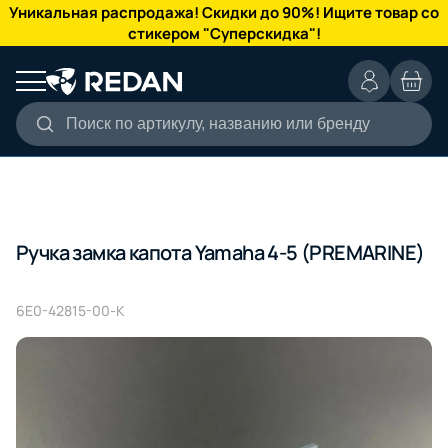
КАТАЛОГ
Уникальная распродажа! Скидки до 90%! Ищите товар со
стикером "Суперскидка"!
Поиск по артикулу, названию или бренду
Ручка замка капота Yamaha 4-5 (PREMARINE)
6E0-42815-00-K