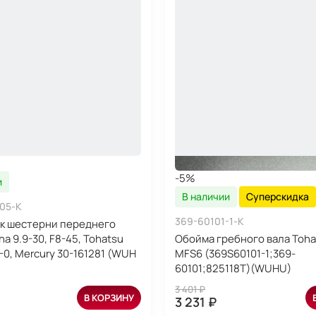
-5%
и
В наличии
Суперскидка
05-K
369-60101-1-K
к шестерни переднего
a 9.9-30, F8-45, Tohatsu
Обойма гребного вала Toha
-0, Mercury 30-161281 (WUH
MFS6 (369S60101-1;369-
60101;825118T)(WUHU)
3 401 ₽
В КОРЗИНУ
3 231 ₽