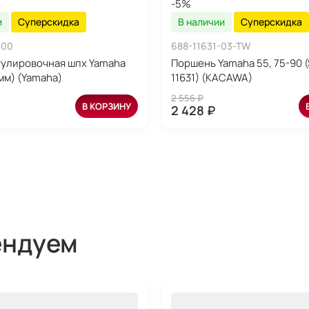
-5%
и
Суперскидка
В наличии
Суперскидка
-00
688-11631-03-TW
улировочная шпх Yamaha
Поршень Yamaha 55, 75-90 (
 мм) (Yamaha)
11631) (KACAWA)
2 556 ₽
В КОРЗИНУ
2 428 ₽
ендуем