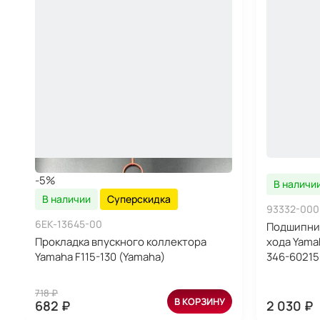
-5%
В наличи
В наличии
Суперскидка
93332-000
6EK-13645-00
Подшипни
Прокладка впускного коллектора
хода Yamah
Yamaha F115-130 (Yamaha)
346-60215
718 ₽
В КОРЗИНУ
682 ₽
2 030 ₽