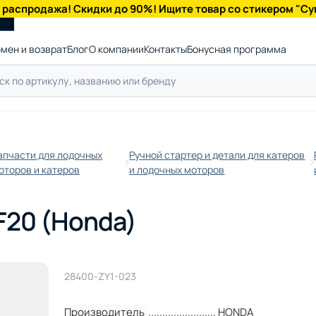
 распродажа! Скидки до 90%! Ищите товар со стикером "Су
мен и возврат
Блог
О компании
Контакты
Бонусная программа
апчасти для лодочных
Ручной стартер и детали для катеров
оторов и катеров
и лодочных моторов
F20 (Honda)
28400-ZY1-023
Производитель
HONDA