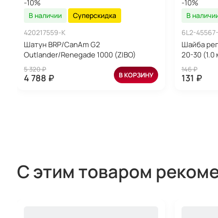
-10%
-10%
В наличии
Суперскидка
В наличи
420217559-K
6L2-45567
Шатун BRP/CanAm G2
Шайба рег
Outlander/Renegade 1000 (ZIBO)
20-30 (1.0
5 320 ₽
146 ₽
В КОРЗИНУ
4 788 ₽
131 ₽
С этим товаром реком