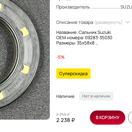
Производитель
SUZU
Описание товара
(развернуть)
Название: Сальник Suzuki
OEM номера: 09283-35030
Размеры: 35x58x8
Производитель: Suzuki
-5%
Суперскидка
Наличие
Нет в наличии
2 356 ₽
В КОРЗИНУ
2 238 ₽