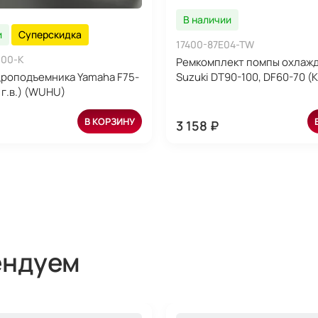
В наличии
и
Суперскидка
17400-87E04-TW
-00-K
Ремкомплект помпы охлаж
роподъемника Yamaha F75-
Suzuki DT90-100, DF60-70 (
 г.в.) (WUHU)
В КОРЗИНУ
3 158 ₽
ендуем