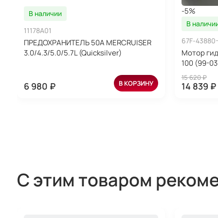
-5%
В наличии
В наличи
11178A01
67F-43880
ПРЕДОХРАНИТЕЛЬ 50A MERCRUISER
3.0/4.3/5.0/5.7L (Quicksilver)
Мотор гид
100 (99-03
15 620 ₽
В КОРЗИНУ
6 980 ₽
14 839 ₽
С этим товаром реком