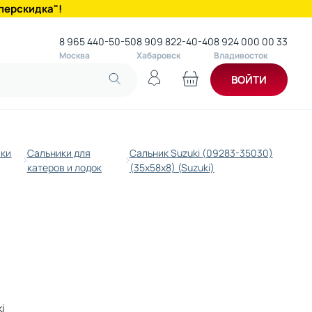
перскидка"!
8 965 440-50-50
8 909 822-40-40
8 924 000 00 33
Москва
Хабаровск
Владивосток
ВОЙТИ
ики
Сальники для
Сальник Suzuki (09283-35030)
катеров и лодок
(35x58x8) (Suzuki)
i