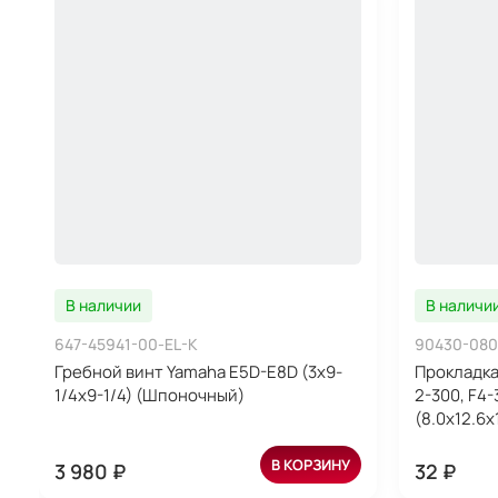
В наличии
В наличи
647-45941-00-EL-K
90430-080
Гребной винт Yamaha E5D-E8D (3x9-
Прокладка
1/4x9-1/4) (Шпоночный)
2-300, F4
(8.0х12.6
В КОРЗИНУ
3 980 ₽
32 ₽