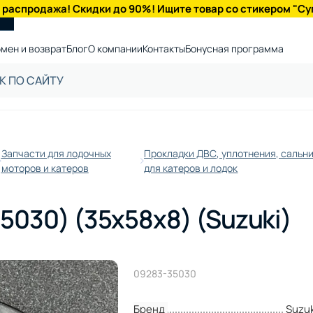
 распродажа! Скидки до 90%! Ищите товар со стикером "Су
мен и возврат
Блог
О компании
Контакты
Бонусная программа
Запчасти для лодочных
Прокладки ДВС, уплотнения, сальн
моторов и катеров
для катеров и лодок
5030) (35x58x8) (Suzuki)
09283-35030
Бренд
Suzuk