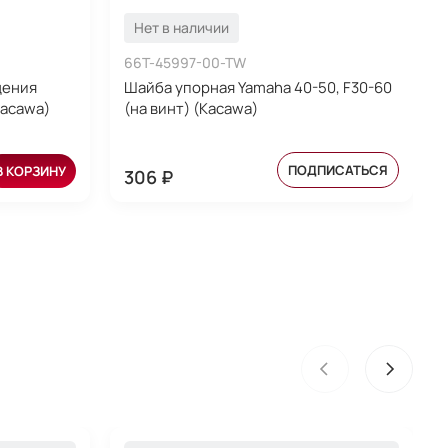
Нет в наличии
66T-45997-00-TW
дения
Шайба упорная Yamaha 40-50, F30-60
Kacawa)
(на винт) (Kacawa)
ПОДПИСАТЬСЯ
В КОРЗИНУ
306 ₽