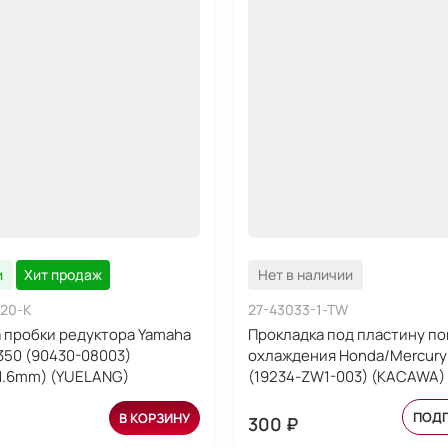
и
Хит продаж
Нет в наличии
20-K
27-43033-1-TW
 пробки редуктора Yamaha
Прокладка под пластину п
-350 (90430-08003)
охлаждения Honda/Mercury
х1.6mm) (YUELANG)
(19234-ZW1-003) (KACAWA)
ПОД
В КОРЗИНУ
300 ₽