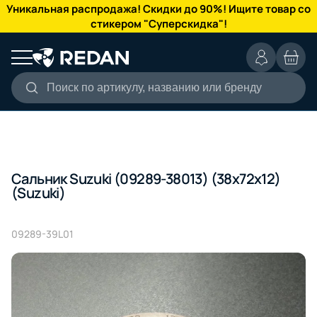
КАТАЛОГ
Уникальная распродажа! Скидки до 90%! Ищите товар со
стикером "Суперскидка"!
Поиск по артикулу, названию или бренду
Сальник Suzuki (09289-38013) (38x72x12)
(Suzuki)
09289-39L01