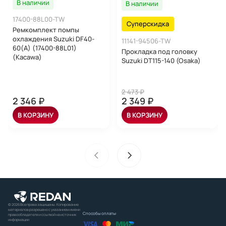
В наличии
В наличии
17400-88L00-TW
Суперскидка
Ремкомплект помпы
охлаждения Suzuki DF40-
11141-94506-TW
60(A) (17400-88L01)
Прокладка под головку
(Kacawa)
Suzuki DT115-140 (Osaka)
2 473 ₽
2 346 ₽
2 349 ₽
В КОРЗИНУ
В КОРЗИНУ
© 2026 Все права защищены. Копирование
материалов разрешено с указанием имени
Способы оплаты:
правообладателя и ссылкой на источник
информации