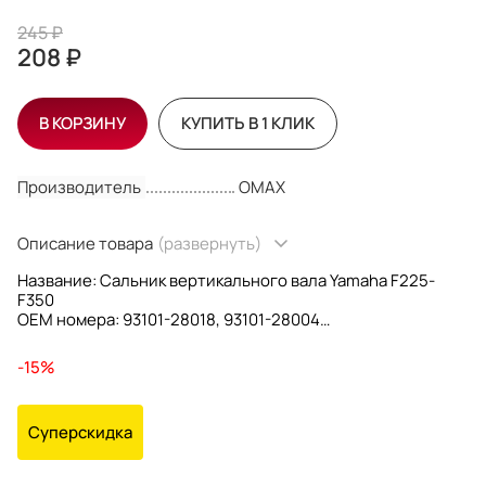
245 ₽
208 ₽
В КОРЗИНУ
КУПИТЬ В 1 КЛИК
Производитель
OMAX
Описание товара
(развернуть)
Название: Сальник вертикального вала Yamaha F225-
F350
OEM номера: 93101-28018, 93101-28004
Размеры: 28x43x7
Производитель: OMAX
-15%
Суперскидка