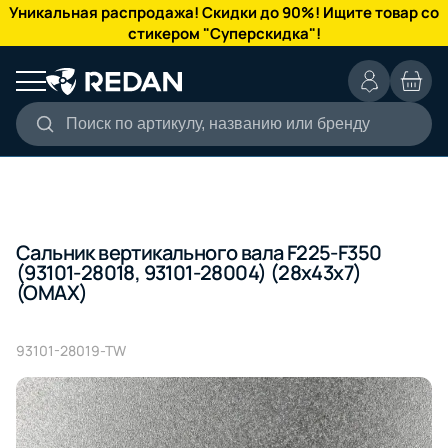
КАТАЛОГ
Уникальная распродажа! Скидки до 90%! Ищите товар со
стикером "Суперскидка"!
Поиск по артикулу, названию или бренду
Сальник вертикального вала F225-F350
(93101-28018, 93101-28004) (28x43x7)
(OMAX)
93101-28019-TW