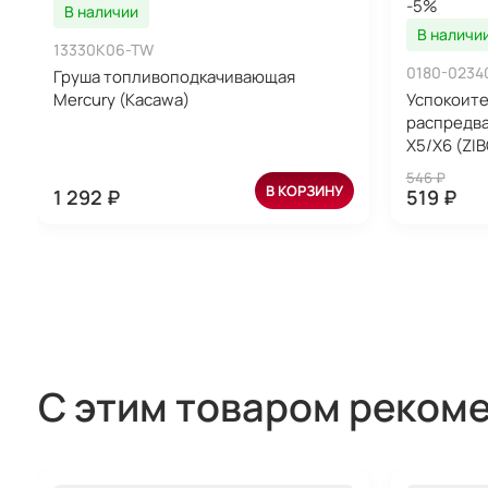
-5%
В наличии
В наличи
13330K06-TW
0180-0234
Груша топливоподкачивающая
Mercury (Kacawa)
Успокоите
распредва
X5/X6 (ZI
546 ₽
В КОРЗИНУ
1 292 ₽
519 ₽
С этим товаром реком