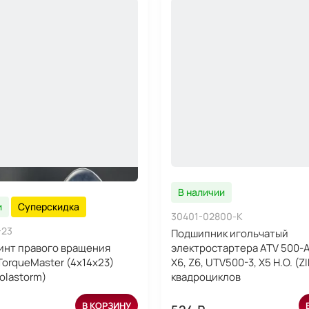
В наличии
и
Суперскидка
30401-02800-K
-23
Подшипник игольчатый
инт правого вращения
электростартера ATV 500-A
TorqueMaster (4x14x23)
X6, Z6, UTV500-3, X5 H.O. (Z
olastorm)
квадроциклов
В КОРЗИНУ