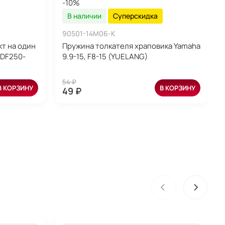
-10%
В наличии
Суперскидка
90501-14M06-K
т на один
Пружина толкателя храповика Yamaha
 DF250-
9.9-15, F8-15 (YUELANG)
54 ₽
В КОРЗИНУ
В КОРЗИНУ
49 ₽