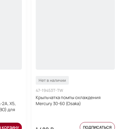
Нет в наличии
47-19453T-TW
Крыльчатка помпы охлаждения
-2A, X5,
Mercury 30-60 (Osaka)
IBO) для
ПОДПИСАТЬСЯ
В КОРЗИНУ