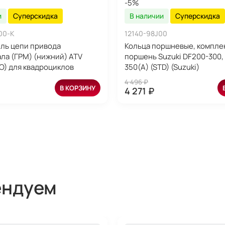
-5%
и
Суперскидка
В наличии
Суперскидка
00-K
12140-98J00
ль цепи привода
Кольца поршневые, комплек
ла (ГРМ) (нижний) ATV
поршень Suzuki DF200-300,
BO) для квадроциклов
350(A) (STD) (Suzuki)
4 496 ₽
В КОРЗИНУ
4 271 ₽
ендуем