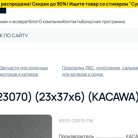
 распродажа! Скидки до 90%! Ищите товар со стикером "Су
мен и возврат
Блог
О компании
Контакты
Бонусная программа
Запчасти для лодочных
Прокладки ДВС, уплотнения, сальни
моторов и катеров
для катеров и лодок
23070) (23x37x6) (KACAWA
93101-23070-TW
Производитель
KAC