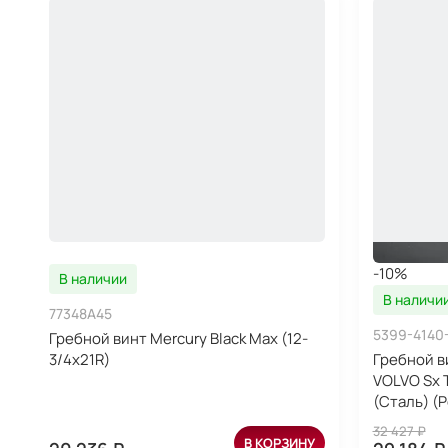
-10%
В наличии
В наличи
77348A45
5399-4140
Гребной винт Mercury Black Max (12-
3/4х21R)
Гребной в
VOLVO Sx 
(Сталь) (P
32 427 ₽
В КОРЗИНУ