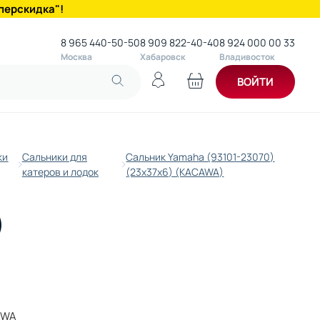
перскидка"!
8 965 440-50-50
8 909 822-40-40
8 924 000 00 33
Москва
Хабаровск
Владивосток
ВОЙТИ
ки
Сальники для
Сальник Yamaha (93101-23070)
катеров и лодок
(23x37x6) (KACAWA)
)
AWA