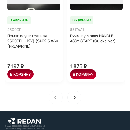
В наличии
В наличии
2500GP
85174A1
Помпа осушительная
Ручка пусковая HANDLE
2500GPH (12V) (9462.5 л/ч)
ASSY-START (Quicksilver)
(PREMARINE)
7 197 ₽
1 876 ₽
В КОРЗИНУ
В КОРЗИНУ
© 2026 Все права защищены. Копирование
материалов разрешено с указанием имени