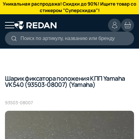
КАТАЛОГ
Уникальная распродажа! Скидки до 90%! Ищите товар со
стикером "Суперскидка"!
Поиск по артикулу, названию или бренду
Шарик фиксатора положения КПП Yamaha
VK540 (93503-08007) (Yamaha)
93503-08007