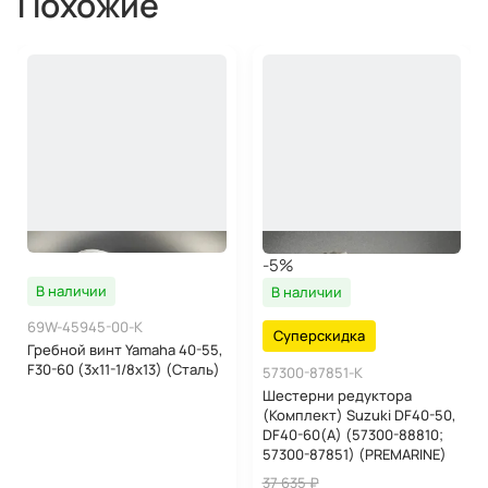
Похожие
-5%
В наличии
В наличии
69W-45945-00-K
Суперскидка
Гребной винт Yamaha 40-55,
F30-60 (3x11-1/8x13) (Сталь)
57300-87851-K
Шестерни редуктора
(Комплект) Suzuki DF40-50,
DF40-60(A) (57300-88810;
57300-87851) (PREMARINE)
37 635 ₽