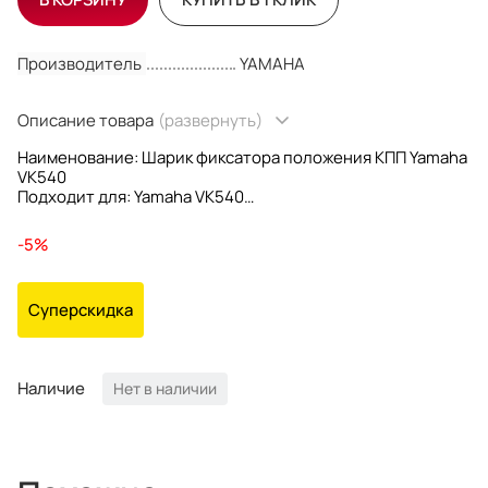
Производитель
YAMAHA
Описание товара
(развернуть)
Наименование: Шарик фиксатора положения КПП Yamaha
VK540
Подходит для: Yamaha VK540
OEM номера: 93503-08007
Производитель: Yamaha
-5%
Суперскидка
Наличие
Нет в наличии