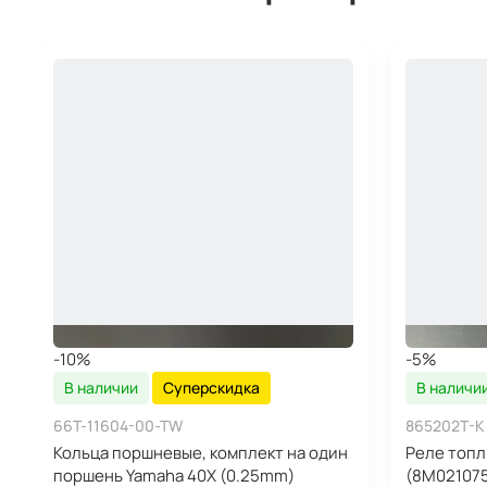
-10%
-5%
В наличии
Суперскидка
В наличи
66T-11604-00-TW
865202T-K
Кольца поршневые, комплект на один
Реле топл
поршень Yamaha 40X (0.25mm)
(8M021075