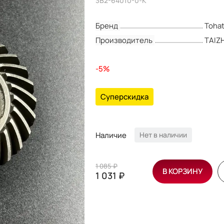
3B2-64010-0-K
Бренд
Toha
Производитель
TAIZ
-5%
Суперскидка
Наличие
Нет в наличии
1 085 ₽
В КОРЗИНУ
1 031 ₽