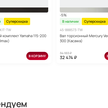
-5%
и
Суперскидка
В наличии
Суперскидка
-KIT-TW
45-888573-TW
 комплект Yamaha 115-200
Вал торсионный Mercury Ve
(Omax)
300 (Kacawa)
34 183 ₽
В КОРЗИНУ
32 474 ₽
ендуем