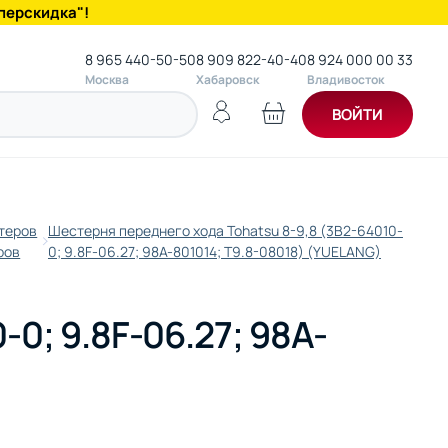
перскидка"!
8 965 440-50-50
8 909 822-40-40
8 924 000 00 33
Москва
Хабаровск
Владивосток
ВОЙТИ
теров
Шестерня переднего хода Tohatsu 8-9,8 (3B2-64010-
ров
0; 9.8F-06.27; 98A-801014; T9.8-08018) (YUELANG)
0; 9.8F-06.27; 98A-