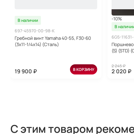
-10%
В наличии
В наличи
697-45970-00-98-K
6G5-11631
Гребной винт Yamaha 40-55, F30-60
(3x11-1/4x14) (Сталь)
Поршневой
(S) (STD) 
2 245 ₽
В КОРЗИНУ
19 900 ₽
2 020 ₽
С этим товаром реком