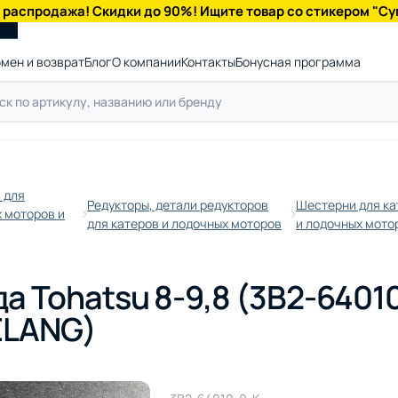
 распродажа! Скидки до 90%! Ищите товар со стикером "Су
мен и возврат
Блог
О компании
Контакты
Бонусная программа
 для
Редукторы, детали редукторов
Шестерни для ка
 моторов и
для катеров и лодочных моторов
и лодочных мото
 Tohatsu 8-9,8 (3B2-64010-
ELANG)