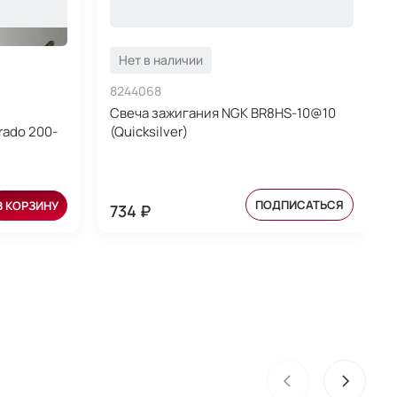
Нет в наличии
8244068
Свеча зажигания NGK BR8HS-10@10
rado 200-
(Quicksilver)
ПОДПИСАТЬСЯ
В КОРЗИНУ
734 ₽