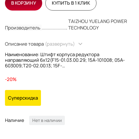
В КОРЗИНУ
КУПИТЬ В 1 КЛИК
TAIZHOU YUELANG POWER
Производитель
TECHNOLOGY
Описание товара
(развернуть)
Наименование: Штифт корпуса редуктора
направляющий 6х12(F15-01.03.00.29; 15A-101008; 05A-
603009;T20-02.00.13; 15F-
Для моторов: Yamaha
OEM номера: 93606-12019-0; F15-01.03.00.29; 15A-101008;
-20%
05A-603009;T20-02.00.13;
Производитель: YUELANG
Суперскидка
Наличие
Нет в наличии