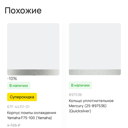
Похожие
-10%
В наличии
В наличии
897536
Суперскидка
Кольцо уплотнительное
Mercury (25-897536)
67F-44311-01
(Quicksilver)
Корпус помпы охлаждения
Yamaha F75-100 (Yamaha)
4 726 ₽