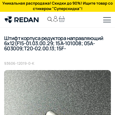
Уникальная распродажа! Скидки до 90%! Ищите товар со
стикером "Суперскидка"!
Штифт корпуса редуктора направляющий
6х12(F15-01.03.00.29; 15A-101008; 05A-
603009;T20-02.00.13; 15F-
93606-12019-0-K