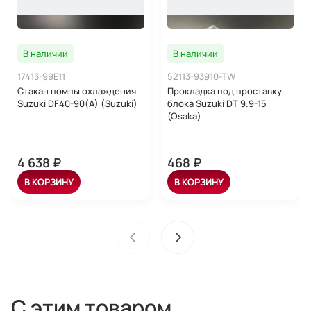
В наличии
В наличии
17413-99E11
52113-93910-TW
Стакан помпы охлаждения
Прокладка под проставку
Suzuki DF40-90(A) (Suzuki)
блока Suzuki DT 9.9-15
(Osaka)
4 638 ₽
468 ₽
В КОРЗИНУ
В КОРЗИНУ
С этим товаром