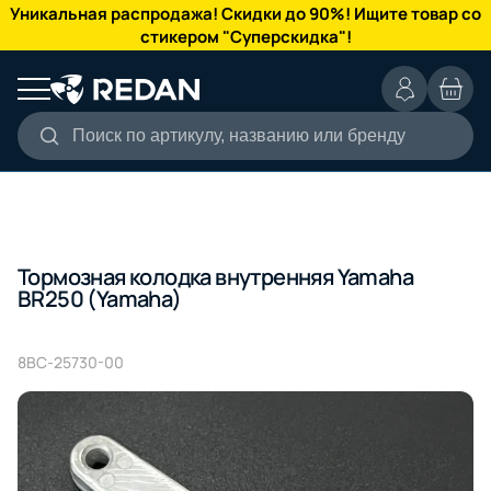
КАТАЛОГ
Уникальная распродажа! Скидки до 90%! Ищите товар со
стикером "Суперскидка"!
Поиск по артикулу, названию или бренду
Тормозная колодка внутренняя Yamaha
BR250 (Yamaha)
8BC-25730-00