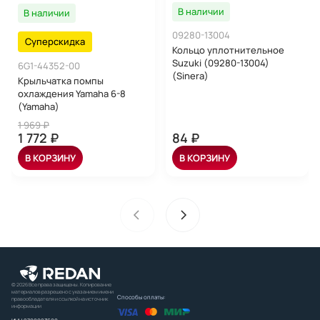
В наличии
В наличии
09280-13004
Суперскидка
Кольцо уплотнительное
Suzuki (09280-13004)
6G1-44352-00
(Sinera)
Крыльчатка помпы
охлаждения Yamaha 6-8
(Yamaha)
1 969 ₽
1 772 ₽
84 ₽
В КОРЗИНУ
В КОРЗИНУ
© 2026 Все права защищены. Копирование
материалов разрешено с указанием имени
Способы оплаты:
правообладателя и ссылкой на источник
информации