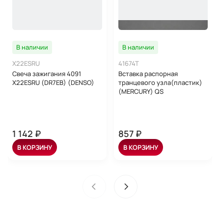
В наличии
В наличии
X22ESRU
41674T
Свеча зажигания 4091
Вставка распорная
X22ESRU (DR7EB) (DENSO)
транцевого узла(пластик)
(MERCURY) QS
1 142 ₽
857 ₽
В КОРЗИНУ
В КОРЗИНУ