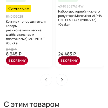
43-878087A2-TW
Суперскидка
Набор шестерней нижнего
редуктора Mercruiser ALPHA
8M0103028
ONE GEN II (43-828072A3)
Комплект опор двигателя
(Osaka)
(опоры
резинометаллические,
шайбы стальные и
пластиковые) MOUNT KIT
(Quicksi
9 416 ₽
8 945 ₽
24 483 ₽
В КОРЗИНУ
В КОРЗИНУ
С этим товаром