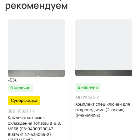
рекомендуем
-5%
В наличии
В наличии
68579244-K
Суперскидка
Комплект спец.ключей для
гидроподьема (2 ключа)
3B2-65021-1-K
(PREMARINE)
Крыльчатка помпы
охлаждения Tohatsu 8-9.8,
MFS8 (F8-04000200 47-
8037481 47-436065-2)
(PREMARINE)