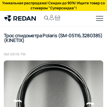
Уникальная распродажа! Скидки до 90%! Ищите товар со
стикером "Суперскидка"!
Трос спидометра Polaris (SM-05116,3280385)
(KINETIX)
SM-05116-TW