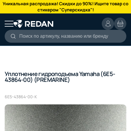
КАТАЛОГ
Уникальная распродажа! Скидки до 90%! Ищите товар со
стикером "Суперскидка"!
Поиск по артикулу, названию или бренду
Уплотнение гидроподъема Yamaha (6E5-
43864-00) (PREMARINE)
6E5-43864-00-K