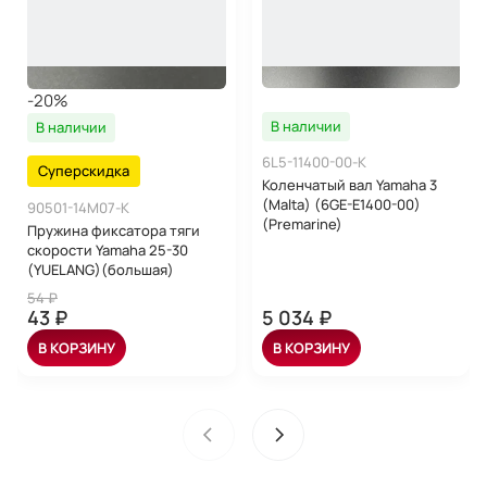
-20%
В наличии
В наличии
6L5-11400-00-K
Суперскидка
Коленчатый вал Yamaha 3
(Malta) (6GE-E1400-00)
90501-14M07-K
(Premarine)
Пружина фиксатора тяги
скорости Yamaha 25-30
(YUELANG)(большая)
54 ₽
43 ₽
5 034 ₽
В КОРЗИНУ
В КОРЗИНУ