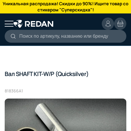
КАТАЛОГ
Уникальная распродажа! Скидки до 90%! Ищите товар со
стикером "Суперскидка"!
Поиск по артикулу, названию или бренду
Вал SHAFT KIT-W/P (Quicksilver)
818366A1