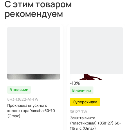
С этим товаром
рекомендуем
-10%
В наличии
В наличии
6H3-13622-A1-TW
Суперскидка
Прокладка впускного
коллектора Yamaha 60-70
38127-TW
(Omax)
Защита винта
(пластиковая) (038127) 60-
115 л.с (Omax)