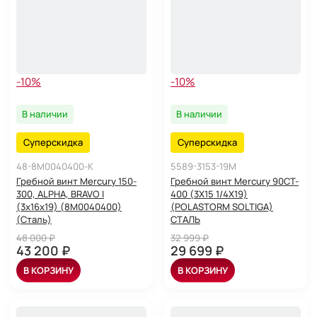
-10%
-10%
В наличии
В наличии
Суперскидка
Суперскидка
48-8M0040400-K
5589-3153-19M
Гребной винт Mercury 150-
Гребной винт Mercury 90CT-
300, ALPHA, BRAVO I
400 (3X15 1/4X19)
(3x16x19) (8M0040400)
(POLASTORM SOLTIGA)
(Сталь)
СТАЛЬ
48 000 ₽
32 999 ₽
43 200 ₽
29 699 ₽
В КОРЗИНУ
В КОРЗИНУ