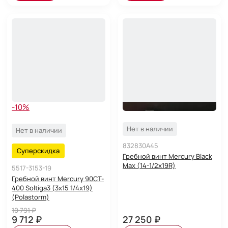
-10%
Нет в наличии
Нет в наличии
832830A45
Суперскидка
Гребной винт Mercury Black
Max (14-1/2х19R)
5517-3153-19
Гребной винт Mercury 90CT-
400 Soltiga3 (3x15 1/4x19)
(Polastorm)
10 791 ₽
9 712 ₽
27 250 ₽