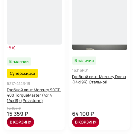
-5%
В наличии
В наличии
16316PD1
Суперскидка
Гребной винт Mercury Demo
(14х19R) Стальной
5317-4143-19
Гребной винт Mercury 90CT-
400 TorqueMaster (4x14
1/4x19) (Polastorm)
16 167 ₽
15 359 ₽
64 100 ₽
В КОРЗИНУ
В КОРЗИНУ