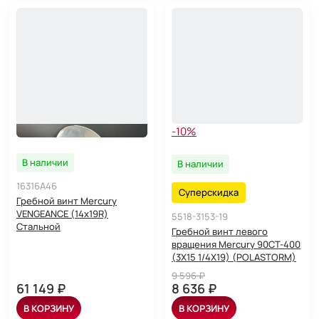
-10%
В наличии
В наличии
16316A46
Суперскидка
Гребной винт Mercury
VENGEANCE (14х19R)
5518-3153-19
Стальной
Гребной винт левого
вращения Mercury 90CT-400
(3X15 1/4X19) (POLASTORM)
9 596 ₽
61 149 ₽
8 636 ₽
В КОРЗИНУ
В КОРЗИНУ