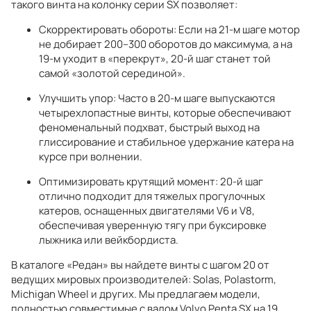
такого винта на колонку серии SX позволяет:
Скорректировать обороты: Если на 21-м шаге мотор
не добирает 200–300 оборотов до максимума, а на
19-м уходит в «перекрут», 20-й шаг станет той
самой «золотой серединой».
Улучшить упор: Часто в 20-м шаге выпускаются
четырехлопастные винты, которые обеспечивают
феноменальный подхват, быстрый выход на
глиссирование и стабильное удержание катера на
курсе при волнении.
Оптимизировать крутящий момент: 20-й шаг
отлично подходит для тяжелых прогулочных
катеров, оснащенных двигателями V6 и V8,
обеспечивая уверенную тягу при буксировке
лыжника или вейкбордиста.
В каталоге «Редан» вы найдете винты с шагом 20 от
ведущих мировых производителей: Solas, Polastorm,
Michigan Wheel и других. Мы предлагаем модели,
полностью совместимые с валом Volvo Penta SX на 19