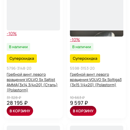
-10%
-10%
В наличии
В наличии
Суперскидка
Суперскидка
5796-3148-20
5598-3153-20
Гребной винт левого
Гребной винт левого
вращения VOLVO Sx Saltist
вращения VOLVO Sx Soltiga3
AMMA(3x14 3/4x20) (Сталь)
(3x15 1/4x20) (Polastorm)
(Polastorm)
31 328 ₽
10 663 ₽
28 195 ₽
9 597 ₽
В КОРЗИНУ
В КОРЗИНУ