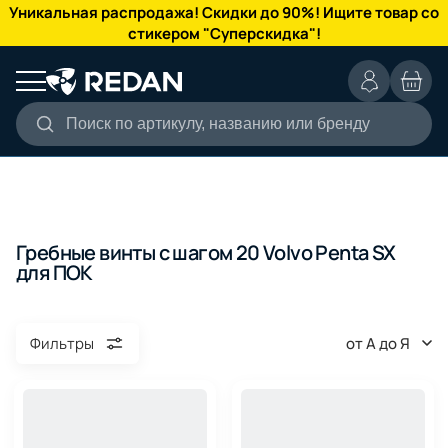
КАТАЛОГ
Уникальная распродажа! Скидки до 90%! Ищите товар со
стикером "Суперскидка"!
Поиск по артикулу, названию или бренду
Гребные винты с шагом 20 Volvo Penta SX
для ПОК
от А до Я
Фильтры