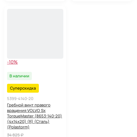
-10%
В наличии
Суперскидка
5399-4140-20
Гребной винт правого
вращения VOLVO Sx
TorqueMaster (8653-140-20)
(4x14x20) (R) (Сталь)
(Polastorm)
34 825 ₽