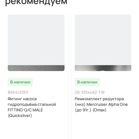
рекомендуем
В наличии
В наличии
865412001
26-33144A2-TW
Фитинг насоса
Ремкомплект редуктора
гидроподъёма стальной
(низ) Mercruiser Alpha One
FITTING-Q/C MALE
(до 91г.) (Omax)
(Quicksilver)