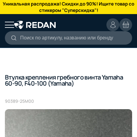
КАТАЛОГ
Уникальная распродажа! Скидки до 90%! Ищите товар со
стикером "Суперскидка"!
Поиск по артикулу, названию или бренду
Втулка крепления гребного винта Yamaha
60-90, F40-100 (Yamaha)
90389-25M00