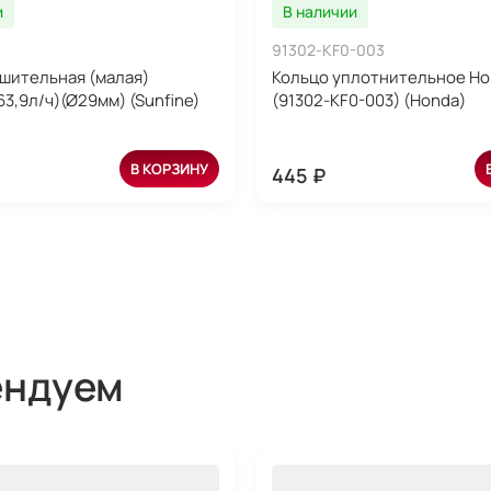
и
В наличии
91302-KF0-003
шительная (малая)
Кольцо уплотнительное Ho
63,9л/ч)(Ø29мм) (Sunfine)
(91302-KF0-003) (Honda)
В КОРЗИНУ
445 ₽
ендуем