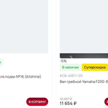
-5%
и
В наличии
Суперскидка
6CB-45611-00
ля лодки №16 (Allshine)
Вал гребной Yamaha F200-
12 267 ₽
В КОРЗИНУ
11 654 ₽