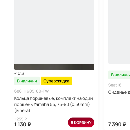
-10%
В наличи
В наличии
Суперскидка
Seat16
688-11605-00-TW
Сиденье д
Кольца поршневые, комплект на один
поршень Yamaha 55, 75-90 (0.50mm)
(Sinera)
1 255 ₽
В КОРЗИНУ
1 130 ₽
7 390 ₽