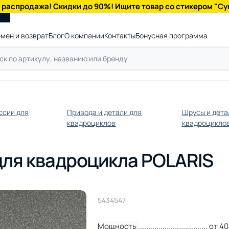
 распродажа! Скидки до 90%! Ищите товар со стикером "Су
мен и возврат
Блог
О компании
Контакты
Бонусная программа
ссии для
Привода и детали для
Шрусы и дета
квадроциклов
квадроцикло
для квадроцикла POLARIS
5434547
Мощность
от 40