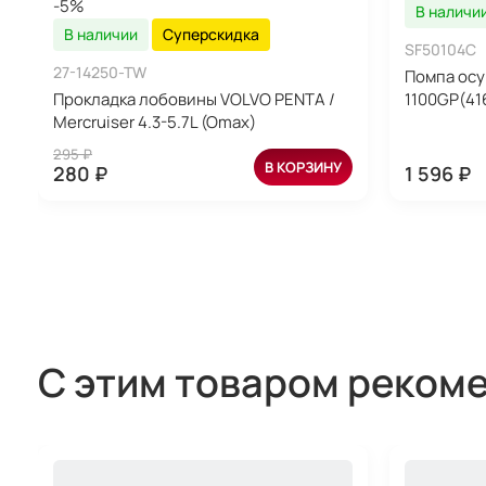
-5%
В наличи
В наличии
Суперскидка
SF50104C
27-14250-TW
Помпа осу
Прокладка лобовины VOLVO PENTA /
1100GP(41
Mercruiser 4.3-5.7L (Omax)
295 ₽
В КОРЗИНУ
280 ₽
1 596 ₽
С этим товаром реком