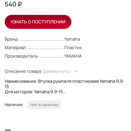
540 ₽
УЗНАТЬ О ПОСТУПЛЕНИИ
Бренд
Yamaha
Материал
Пластик
Производитель
YAMAHA
Описание товара
(развернуть)
Наименование: Втулка румпеля пластиковая Yamaha 9.9-
15
Для моторов: Yamaha 9.9-15
Материал: Пластик
OEM номера: 90386-34M97; 9038634M97
Наличие
Нет в наличии
Производитель: Yamaha