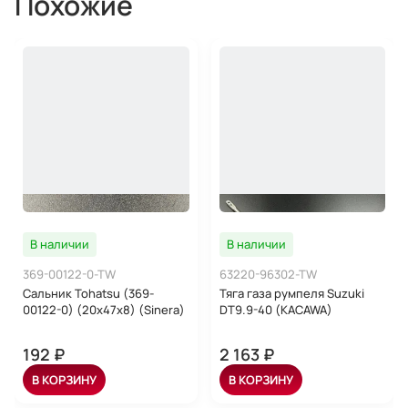
Похожие
В наличии
В наличии
369-00122-0-TW
63220-96302-TW
Сальник Tohatsu (369-
Тяга газа румпеля Suzuki
00122-0) (20x47x8) (Sinera)
DT9.9-40 (KACAWA)
192 ₽
2 163 ₽
В КОРЗИНУ
В КОРЗИНУ