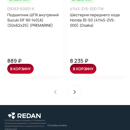
09263-50001-K
41145-ZV5-000-TW
Подшипник ШПХ внутрений
Шестерня переднего хода
Suzuki DF 90-140(A)
Honda 35-50 (41145-ZV5-
(50x62x25) (PREMARINE)
000) (Osaka)
889 ₽
8 235 ₽
В КОРЗИНУ
В КОРЗИНУ
© 2026 Все права защищены. Копирование
материалов разрешено с указанием имени
Способы оплаты:
правообладателя и ссылкой на источник
информации