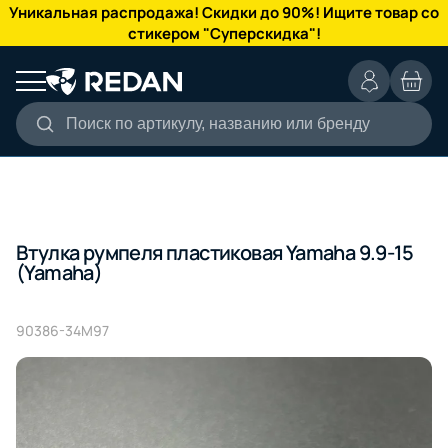
КАТАЛОГ
Уникальная распродажа! Скидки до 90%! Ищите товар со
стикером "Суперскидка"!
Поиск по артикулу, названию или бренду
Втулка румпеля пластиковая Yamaha 9.9-15
(Yamaha)
90386-34M97