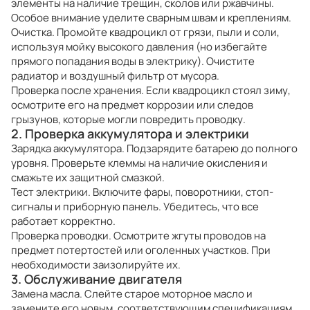
элементы на наличие трещин, сколов или ржавчины.
Особое внимание уделите сварным швам и креплениям.
Очистка. Промойте квадроцикл от грязи, пыли и соли,
используя мойку высокого давления (но избегайте
прямого попадания воды в электрику). Очистите
радиатор и воздушный фильтр от мусора.
Проверка после хранения. Если квадроцикл стоял зиму,
осмотрите его на предмет коррозии или следов
грызунов, которые могли повредить проводку.
2. Проверка аккумулятора и электрики
Зарядка аккумулятора. Подзарядите батарею до полного
уровня. Проверьте клеммы на наличие окисления и
смажьте их защитной смазкой.
Тест электрики. Включите фары, поворотники, стоп-
сигналы и приборную панель. Убедитесь, что все
работает корректно.
Проверка проводки. Осмотрите жгуты проводов на
предмет потертостей или оголенных участков. При
необходимости заизолируйте их.
3. Обслуживание двигателя
Замена масла. Слейте старое моторное масло и
замените его новым, соответствующим спецификациям