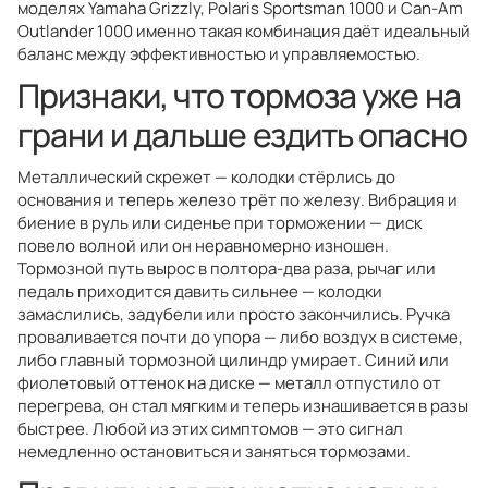
моделях Yamaha Grizzly, Polaris Sportsman 1000 и Can-Am
Outlander 1000 именно такая комбинация даёт идеальный
баланс между эффективностью и управляемостью.
Признаки, что тормоза уже на
грани и дальше ездить опасно
Металлический скрежет — колодки стёрлись до
основания и теперь железо трёт по железу. Вибрация и
биение в руль или сиденье при торможении — диск
повело волной или он неравномерно изношен.
Тормозной путь вырос в полтора-два раза, рычаг или
педаль приходится давить сильнее — колодки
замаслились, задубели или просто закончились. Ручка
проваливается почти до упора — либо воздух в системе,
либо главный тормозной цилиндр умирает. Синий или
фиолетовый оттенок на диске — металл отпустило от
перегрева, он стал мягким и теперь изнашивается в разы
быстрее. Любой из этих симптомов — это сигнал
немедленно остановиться и заняться тормозами.