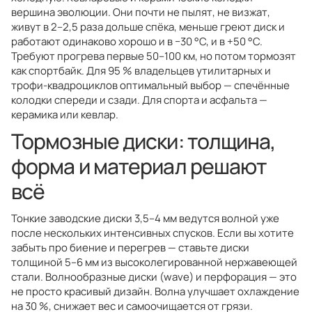
вершина эволюции. Они почти не пылят, не визжат,
живут в 2–2,5 раза дольше спёка, меньше греют диск и
работают одинаково хорошо и в −30 °C, и в +50 °C.
Требуют прогрева первые 50–100 км, но потом тормозят
как спортбайк. Для 95 % владельцев утилитарных и
трофи-квадроциклов оптимальный выбор — спечённые
колодки спереди и сзади. Для спорта и асфальта —
керамика или кевлар.
Тормозные диски: толщина,
форма и материал решают
всё
Тонкие заводские диски 3,5–4 мм ведутся волной уже
после нескольких интенсивных спусков. Если вы хотите
забыть про биение и перегрев — ставьте диски
толщиной 5–6 мм из высоколегированной нержавеющей
стали. Волнообразные диски (wave) и перфорация — это
не просто красивый дизайн. Волна улучшает охлаждение
на 30 %, снижает вес и самоочищается от грязи.