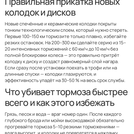
Правильная прикатка новых
колодок и дисков
Новые спечённые и керамические колодки покрыты
тонким технологическим слоем, который нужно стереть.
Первые 100–150 км тормозите только плавно, избегайте
резких остановок. На 200–300 км сделайте серию из 15–
20 интенсивных торможений с 60 км/ч до 10 км/ч без
полной блокировки колеса — это правильно притрёт
колодку к диску и создаст равномерный слой нагара.
Если сразу после установки поехать в трофи или на
длинные спуски — колодки глазируются, и
эффективность упадёт на 30–50 % на весь срок службы.
Что убивает тормоза быстрее
всего и как этого избежать
Грязь, песок и вода — враг номер один. После каждого
глубокого брода или мойки высокодавкой обязательно
прогревайте тормоза 5–10 резкими торможениями —
влага выгорит, и колодки не превратятся в наждачку.