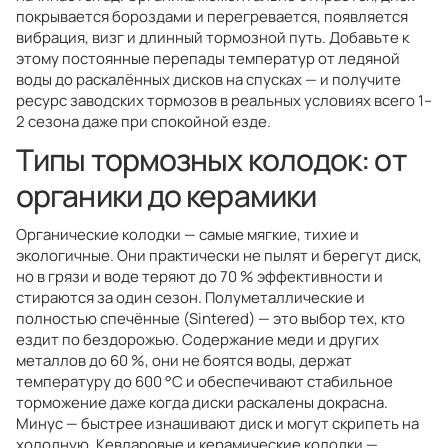
покрывается бороздами и перегревается, появляется
вибрация, визг и длинный тормозной путь. Добавьте к
этому постоянные перепады температур от ледяной
воды до раскалённых дисков на спусках — и получите
ресурс заводских тормозов в реальных условиях всего 1–
2 сезона даже при спокойной езде.
Типы тормозных колодок: от
органики до керамики
Органические колодки — самые мягкие, тихие и
экологичные. Они практически не пылят и берегут диск,
но в грязи и воде теряют до 70 % эффективности и
стираются за один сезон. Полуметаллические и
полностью спечённые (Sintered) — это выбор тех, кто
ездит по бездорожью. Содержание меди и других
металлов до 60 %, они не боятся воды, держат
температуру до 600 °C и обеспечивают стабильное
торможение даже когда диски раскалены докрасна.
Минус — быстрее изнашивают диск и могут скрипеть на
холодную. Кевларовые и керамические колодки —