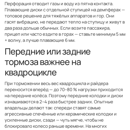
Перфорация отводит газы и воду из пятна контакта.
Плавающие диски с отдельной ступицей на демпферах —
топовое решение для тяжёлых аппаратов и гор. Они
гасят вибрацию, не передают тепло на ступицу и живут в
два раза дольше обычных. Если возите пассажира,
прицеп или часто ездите в горах — ставьте минимум 5 мм
+ волну, а лучше плавающие 6 мм.
Передние или задние
тормоза важнее на
квадроцикле
При торможении весь вес квадроцикла и райдера
переносится вперёд — до 70–80 % нагрузки приходится
на передние колёса. Поэтому передние колодки и диски
изнашиваются в 2–4 раза быстрее задних. Опытные
владельцы делают так: спереди ставят самые
агрессивные спечённые или керамические колодки и
усиленные диски, сзади — чуть мягче, чтобы не
блокировало колесо раньше времени. На многих