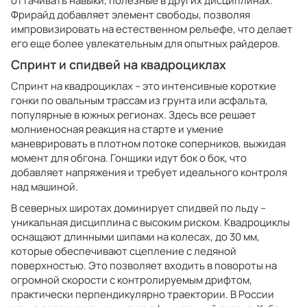
оттачивать навыки, полезные в других дисциплинах.
Фрирайд добавляет элемент свободы, позволяя
импровизировать на естественном рельефе, что делает
его еще более увлекательным для опытных райдеров.
Спринт и спидвей на квадроциклах
Спринт на квадроциклах – это интенсивные короткие
гонки по овальным трассам из грунта или асфальта,
популярные в южных регионах. Здесь все решает
молниеносная реакция на старте и умение
маневрировать в плотном потоке соперников, выжидая
момент для обгона. Гонщики идут бок о бок, что
добавляет напряжения и требует идеального контроля
над машиной.
В северных широтах доминирует спидвей по льду –
уникальная дисциплина с высоким риском. Квадроциклы
оснащают длинными шипами на колесах, до 30 мм,
которые обеспечивают сцепление с ледяной
поверхностью. Это позволяет входить в повороты на
огромной скорости с контролируемым дрифтом,
практически перпендикулярно траектории. В России