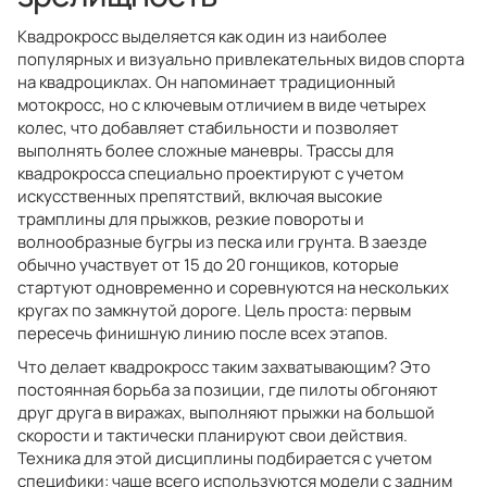
Квадрокросс выделяется как один из наиболее
популярных и визуально привлекательных видов спорта
на квадроциклах. Он напоминает традиционный
мотокросс, но с ключевым отличием в виде четырех
колес, что добавляет стабильности и позволяет
выполнять более сложные маневры. Трассы для
квадрокросса специально проектируют с учетом
искусственных препятствий, включая высокие
трамплины для прыжков, резкие повороты и
волнообразные бугры из песка или грунта. В заезде
обычно участвует от 15 до 20 гонщиков, которые
стартуют одновременно и соревнуются на нескольких
кругах по замкнутой дороге. Цель проста: первым
пересечь финишную линию после всех этапов.
Что делает квадрокросс таким захватывающим? Это
постоянная борьба за позиции, где пилоты обгоняют
друг друга в виражах, выполняют прыжки на большой
скорости и тактически планируют свои действия.
Техника для этой дисциплины подбирается с учетом
специфики: чаще всего используются модели с задним