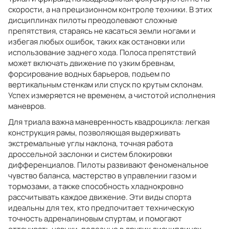
скорости, а на прецизионном контроле техники. В этих
дисциплинах пилоты преодолевают сложные
препятствия, стараясь не касаться земли ногами и
избегая любых ошибок, таких как остановки или
использование заднего хода. Полоса препятствий
может включать движение по узким бревнам,
форсирование водных барьеров, подъем по
вертикальным стенкам или спуск по крутым склонам.
Успех измеряется не временем, а чистотой исполнения
маневров.
Для триала важна маневренность квадроцикла: легкая
конструкция рамы, позволяющая выдерживать
экстремальные углы наклона, точная работа
дроссельной заслонки и систем блокировки
дифференциалов. Пилоты развивают феноменальное
чувство баланса, мастерство в управлении газом и
тормозами, а также способность хладнокровно
рассчитывать каждое движение. Эти виды спорта
идеальны для тех, кто предпочитает техническую
точность адреналиновым спуртам, и помогают