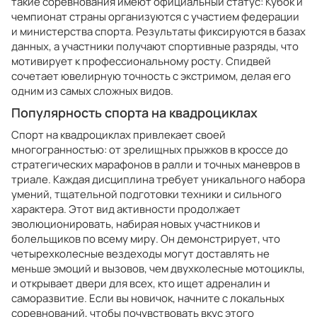
такие соревнования имеют официальный статус: Кубок и
чемпионат страны организуются с участием федерации
и министерства спорта. Результаты фиксируются в базах
данных, а участники получают спортивные разряды, что
мотивирует к профессиональному росту. Спидвей
сочетает ювелирную точность с экстримом, делая его
одним из самых сложных видов.
Популярность спорта на квадроциклах
Спорт на квадроциклах привлекает своей
многогранностью: от зрелищных прыжков в кроссе до
стратегических марафонов в ралли и точных маневров в
триале. Каждая дисциплина требует уникального набора
умений, тщательной подготовки техники и сильного
характера. Этот вид активности продолжает
эволюционировать, набирая новых участников и
болельщиков по всему миру. Он демонстрирует, что
четырехколесные вездеходы могут доставлять не
меньше эмоций и вызовов, чем двухколесные мотоциклы,
и открывает двери для всех, кто ищет адреналин и
саморазвитие. Если вы новичок, начните с локальных
соревнований, чтобы почувствовать вкус этого