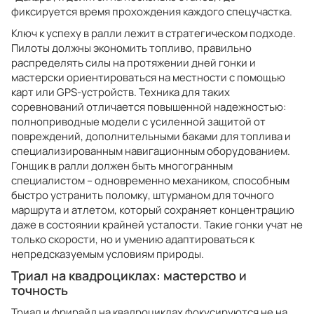
фиксируется время прохождения каждого спецучастка.
Ключ к успеху в ралли лежит в стратегическом подходе.
Пилоты должны экономить топливо, правильно
распределять силы на протяжении дней гонки и
мастерски ориентироваться на местности с помощью
карт или GPS-устройств. Техника для таких
соревнований отличается повышенной надежностью:
полноприводные модели с усиленной защитой от
повреждений, дополнительными баками для топлива и
специализированным навигационным оборудованием.
Гонщик в ралли должен быть многогранным
специалистом – одновременно механиком, способным
быстро устранить поломку, штурманом для точного
маршрута и атлетом, который сохраняет концентрацию
даже в состоянии крайней усталости. Такие гонки учат не
только скорости, но и умению адаптироваться к
непредсказуемым условиям природы.
Триал на квадроциклах: мастерство и
точность
Триал и фрирайд на квадроциклах фокусируются не на