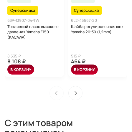
Суперскидка
Суперскидка
63P-13907-04-TW
6L2-45567-20
Топливный насос высокого
Шайба регулировочная шпх
давления Yamaha F150
Yamaha 20-30 (1,2mm)
(KACAWA)
8 535 ₽
515 ₽
8 108 ₽
464 ₽
В КОРЗИНУ
В КОРЗИНУ
С этим товаром