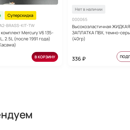
Нет в наличии
и
Суперскидка
000065
1A2-BRASS-KIT-TW
Высокоэластичная ЖИДКАЯ
комплект Mercury V6 135-
ЗАПЛАТКА ПВХ, темно-серы
0L, 2.5L (после 1991 года)
(40гр)
(Kacawa)
ПОД
В КОРЗИНУ
336 ₽
ендуем