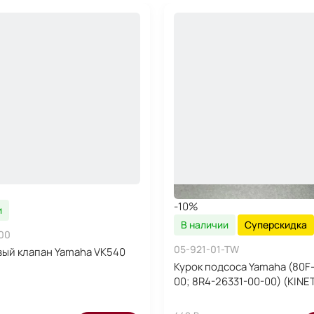
-10%
и
В наличии
Суперскидка
00
05-921-01-TW
ый клапан Yamaha VK540
Курок подсоса Yamaha (80F
00; 8R4-26331-00-00) (KINET