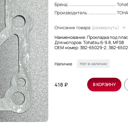
Бренд
Toha
Производитель
TOHA
Описание товара
(развернуть)
Наименование: Прокладка под плас
Для моторов: Tohatsu 6-9.8, MFS8
OEM номер: 3B2-65029-2; 3B2-6502
Производитель: Tohatsu
Наличие
Нет в наличии
418 ₽
В КОРЗИНУ