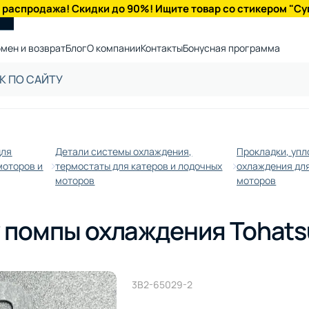
 распродажа! Скидки до 90%! Ищите товар со стикером "Су
мен и возврат
Блог
О компании
Контакты
Бонусная программа
для
Детали системы охлаждения,
Прокладки, уп
моторов и
термостаты для катеров и лодочных
охлаждения для
моторов
моторов
 помпы охлаждения Tohatsu
3B2-65029-2