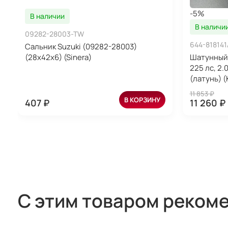
-5%
В наличии
В наличи
09282-28003-TW
644-81814
Сальник Suzuki (09282-28003)
(28x42x6) (Sinera)
Шатунный 
225 лс, 2.
(латунь) 
11 853 ₽
В КОРЗИНУ
407 ₽
11 260 ₽
С этим товаром реком