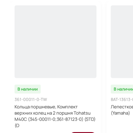
В наличии
В наличи
361-00011-0-TW
8AT-13613-
Кольца поршневые, Комплект
Лепестков
верхних колец на 2 поршня Tohatsu
(Yamaha)
M40C (345-00011-0;361-87123-0) (STD)
(O