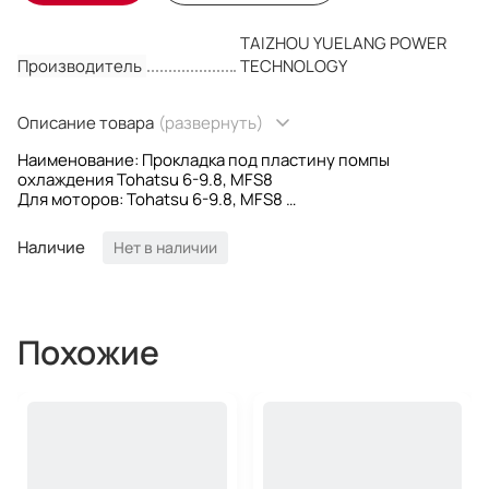
TAIZHOU YUELANG POWER
Производитель
TECHNOLOGY
Описание товара
(развернуть)
Наименование: Прокладка под пластину помпы
охлаждения Tohatsu 6-9.8, MFS8
Для моторов: Tohatsu 6-9.8, MFS8
OEM номер: 3B2-65029-0; 3B2-65029-1; 3B2-65029-2
Производитель: Yuelang
Наличие
Нет в наличии
Похожие