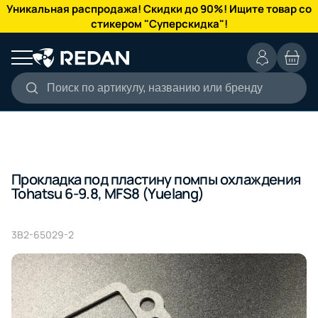
КАТАЛОГ
Уникальная распродажа! Скидки до 90%! Ищите товар со
стикером "Суперскидка"!
Поиск по артикулу, названию или бренду
Прокладка под пластину помпы охлаждения
Tohatsu 6-9.8, MFS8 (Yuelang)
3B2-65029-2