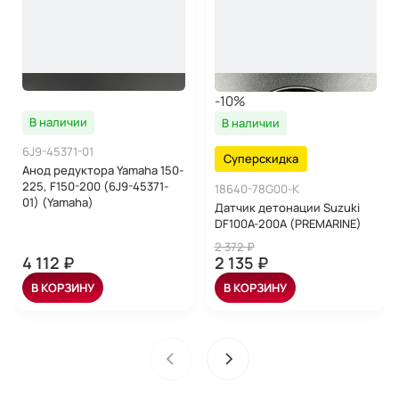
-10%
В наличии
В наличии
6J9-45371-01
Суперскидка
Анод редуктора Yamaha 150-
225, F150-200 (6J9-45371-
18640-78G00-K
01) (Yamaha)
Датчик детонации Suzuki
DF100A-200A (PREMARINE)
2 372 ₽
4 112 ₽
2 135 ₽
В КОРЗИНУ
В КОРЗИНУ