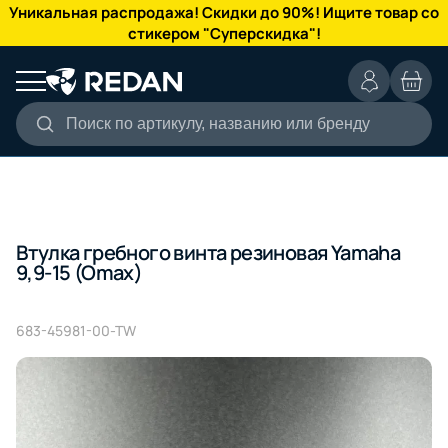
КАТАЛОГ
Уникальная распродажа! Скидки до 90%! Ищите товар со
стикером "Суперскидка"!
Поиск по артикулу, названию или бренду
Втулка гребного винта резиновая Yamaha
9,9-15 (Omax)
683-45981-00-TW