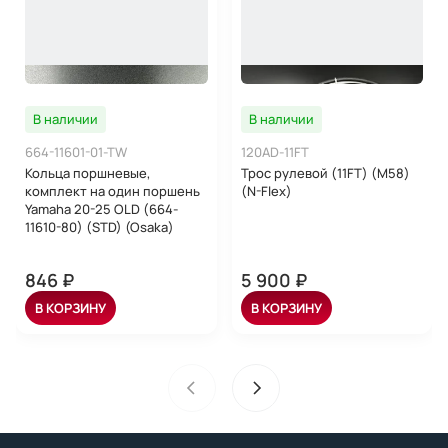
В наличии
В наличии
664-11601-01-TW
120AD-11FT
Кольца поршневые,
Трос рулевой (11FT) (M58)
комплект на один поршень
(N-Flex)
Yamaha 20-25 OLD (664-
11610-80) (STD) (Osaka)
846 ₽
5 900 ₽
В КОРЗИНУ
В КОРЗИНУ