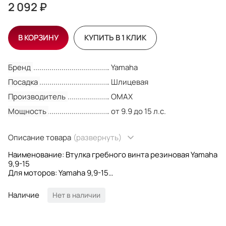
2 092 ₽
В КОРЗИНУ
КУПИТЬ В 1 КЛИК
Бренд
Yamaha
Посадка
Шлицевая
Производитель
OMAX
Мощность
от 9.9 до 15 л.с.
Описание товара
(развернуть)
Наименование: Втулка гребного винта резиновая Yamaha
9,9-15
Для моторов: Yamaha 9,9-15
Посадка на вал: Шлицевая
Количество шлицев: 8
Наличие
Нет в наличии
OEM номера: 683-45981-00
Производитель: Omax