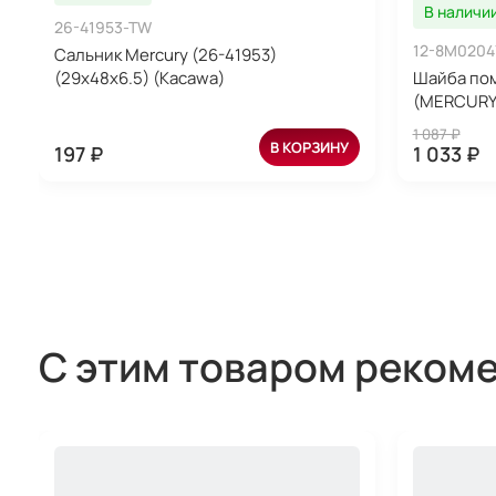
В наличи
26-41953-TW
12-8M0204
Сальник Mercury (26-41953)
(29x48x6.5) (Kacawa)
Шайба пом
(MERCURY
1 087 ₽
В КОРЗИНУ
197 ₽
1 033 ₽
С этим товаром реком