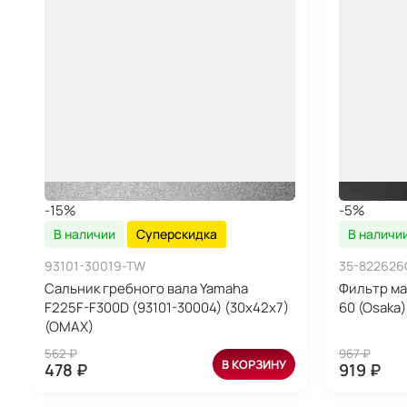
-15%
-5%
В наличии
Суперскидка
В наличи
93101-30019-TW
35-822626
Сальник гребного вала Yamaha
Фильтр ма
F225F-F300D (93101-30004) (30x42x7)
60 (Osaka)
(OMAX)
562 ₽
967 ₽
В КОРЗИНУ
478 ₽
919 ₽