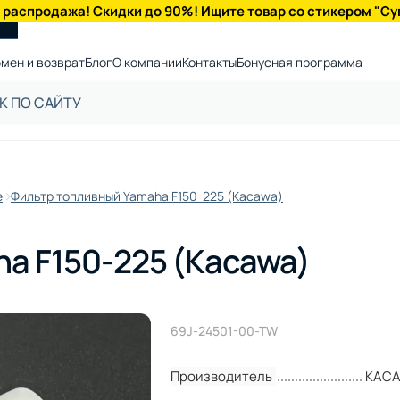
 распродажа! Скидки до 90%! Ищите товар со стикером "Су
мен и возврат
Блог
О компании
Контакты
Бонусная программа
е
Фильтр топливный Yamaha F150-225 (Kacawa)
a F150-225 (Kacawa)
69J-24501-00-TW
Производитель
KAC