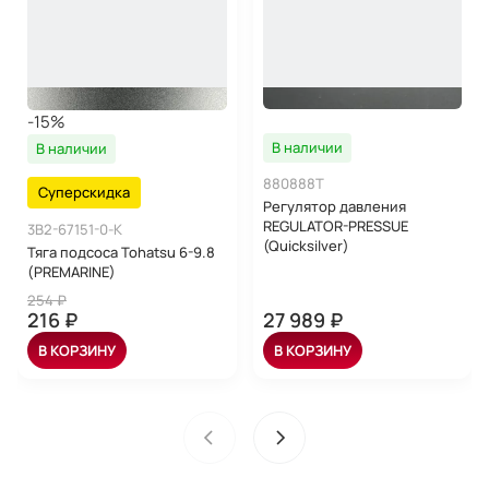
-15%
В наличии
В наличии
880888T
Суперскидка
Регулятор давления
REGULATOR-PRESSUE
3B2-67151-0-K
(Quicksilver)
Тяга подсоса Tohatsu 6-9.8
(PREMARINE)
254 ₽
216 ₽
27 989 ₽
В КОРЗИНУ
В КОРЗИНУ