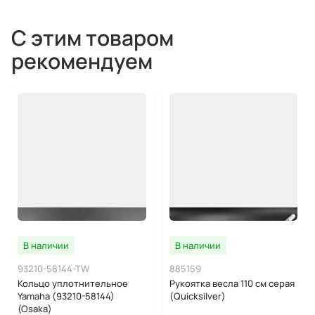
С этим товаром
рекомендуем
В наличии
В наличии
93210-58144-TW
885159
Кольцо уплотнительное
Рукоятка весла 110 см серая
Yamaha (93210-58144)
(Quicksilver)
(Osaka)