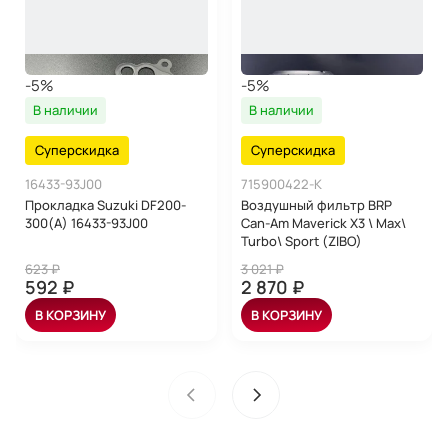
-5%
-5%
В наличии
В наличии
Суперскидка
Суперскидка
16433-93J00
715900422-K
Прокладка Suzuki DF200-
Воздушный фильтр BRP
300(A) 16433-93J00
Can-Am Maverick X3 \ Max\
Turbo\ Sport (ZIBO)
623 ₽
3 021 ₽
592 ₽
2 870 ₽
В КОРЗИНУ
В КОРЗИНУ