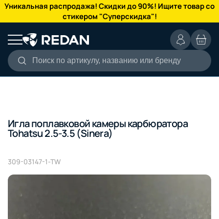
КАТАЛОГ
Уникальная распродажа! Скидки до 90%! Ищите товар со
стикером "Суперскидка"!
Поиск по артикулу, названию или бренду
Игла поплавковой камеры карбюратора
Tohatsu 2.5-3.5 (Sinera)
309-03147-1-TW