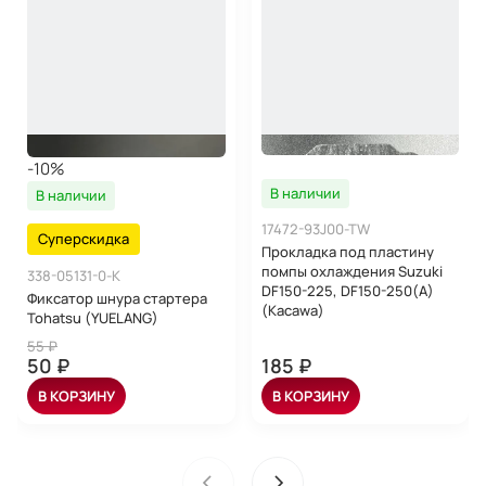
-10%
В наличии
В наличии
17472-93J00-TW
Суперскидка
Прокладка под пластину
помпы охлаждения Suzuki
338-05131-0-K
DF150-225, DF150-250(A)
Фиксатор шнура стартера
(Kacawa)
Tohatsu (YUELANG)
55 ₽
50 ₽
185 ₽
В КОРЗИНУ
В КОРЗИНУ