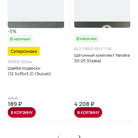
-5%
В наличии
В наличии
6L2-11650-00-F-TW
Суперскидка
Шатунный комплект Yamaha
20-25 (Osaka)
09160-12044
Шайба подвески
(12.5x35x3.2) (Suzuki)
199 ₽
189 ₽
4 208 ₽
В КОРЗИНУ
В КОРЗИНУ