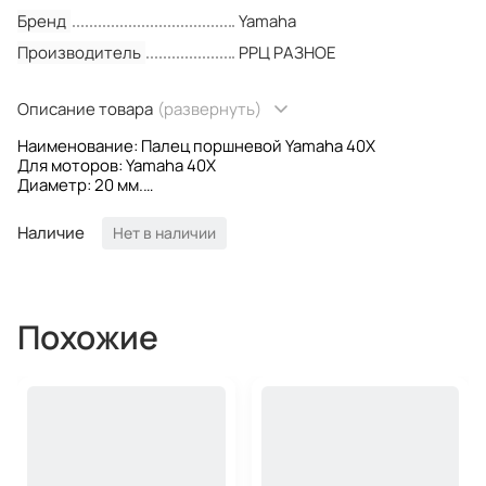
Бренд
Yamaha
Производитель
РРЦ РАЗНОЕ
Описание товара
(развернуть)
Наименование: Палец поршневой Yamaha 40X
Для моторов: Yamaha 40X
Диаметр: 20 мм.
Длина: 64 мм.
OEM номера: 6F5-11633-00; 6F51163300
Наличие
Нет в наличии
Производитель: Omax
Похожие