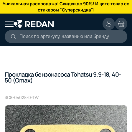
КАТАЛОГ
Уникальная распродажа! Скидки до 90%! Ищите товар со
стикером "Суперскидка"!
Поиск по артикулу, названию или бренду
Прокладка бензонасоса Tohatsu 9.9-18, 40-
50 (Omax)
3C8-04028-0-TW