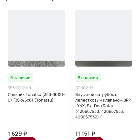
В наличии
В наличии
353-00121-0
07-102-15
Сальник Tohatsu (353-00121-
Впускной патрубок с
0) (36x46x6) (Tohatsu)
лепестковым клапаном BRP
LYNX; Ski-Doo Rotax
(420667530; 420667533;
420667532) (
1 629 ₽
11 151 ₽