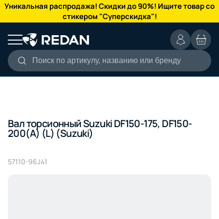
КАТАЛОГ
Уникальная распродажа! Скидки до 90%! Ищите товар со
стикером "Суперскидка"!
Поиск по артикулу, названию или бренду
Вал торсионный Suzuki DF150-175, DF150-
200(A) (L) (Suzuki)
57110-96J41