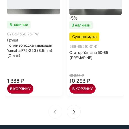
-5%
В наличии
В наличии
6YK-24360-73-TW
Суперскидка
Груша
топливоподкачивающая
688-85510-01-K
Yamaha F75-250 (8.5mm)
Статор Yamaha 60-85
(Omax)
(PREMARINE)
10 835 ₽
1 338 ₽
10 293 ₽
В КОРЗИНУ
В КОРЗИНУ