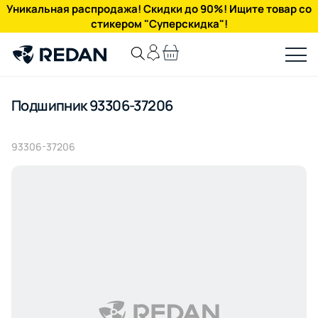
Уникальная распродажа! Скидки до 90%! Ищите товар со
стикером "Суперскидка"!
Подшипник 93306-37206
93306-37206