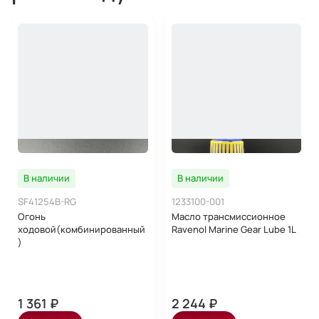
В наличии
В наличии
SF41254B-RG
1233100-001
Огонь
Масло трансмиссионное
ходовой(комбинированный
Ravenol Marine Gear Lube 1L
)
1 361 ₽
2 244 ₽