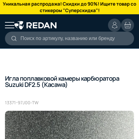
КАТАЛОГ
Уникальная распродажа! Скидки до 90%! Ищите товар со
стикером "Суперскидка"!
Поиск по артикулу, названию или бренду
Игла поплавковой камеры карбюратора
Suzuki DF2.5 (Kacawa)
13371-97J00-TW