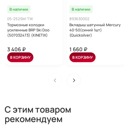
В наличии
В наличии
05-252SM-TW
893630002
Тормозные колодки
Вкладыш шатунный Mercury
усиленные BRP Ski Doo
40-50(синий 1шт)
(507032473) (KINETIX)
(Quicksilver)
3 406 ₽
1 660 ₽
В КОРЗИНУ
В КОРЗИНУ
С этим товаром
рекомендуем