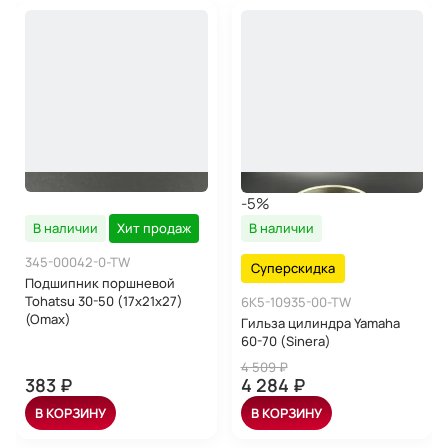
-5%
В наличии
Хит продаж
В наличии
345-00042-0-TW
Суперскидка
Подшипник поршневой
Tohatsu 30-50 (17x21x27)
6K5-10935-00-TW
(Omax)
Гильза цилиндра Yamaha
60-70 (Sinera)
4 509 ₽
383 ₽
4 284 ₽
В КОРЗИНУ
В КОРЗИНУ