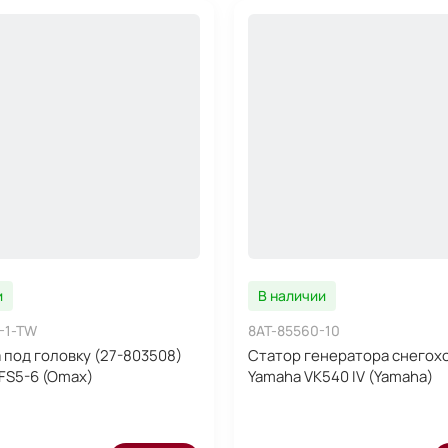
и
В наличии
-1-TW
8AT-85560-10
 под головку (27-803508)
Статор генератора снегох
FS5-6 (Omax)
Yamaha VK540 IV (Yamaha)