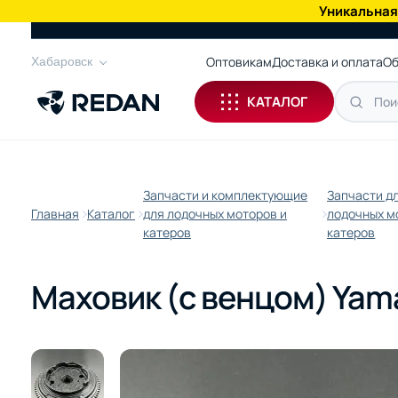
Уникальная
КАТАЛОГ
Оптовикам
Доставка и оплата
Об
Хабаровск
КАТАЛОГ
Запчасти и комплектующие
Запчасти д
Главная
Каталог
для лодочных моторов и
лодочных м
катеров
катеров
Маховик (с венцом) Yam