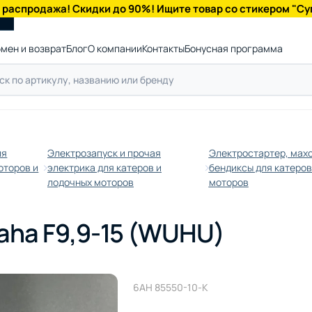
 распродажа! Скидки до 90%! Ищите товар со стикером "Су
мен и возврат
Блог
О компании
Контакты
Бонусная программа
ля
Электрозапуск и прочая
Электростартер, махо
оторов и
электрика для катеров и
бендиксы для катеров
лодочных моторов
моторов
aha F9,9-15 (WUHU)
6AH 85550-10-K