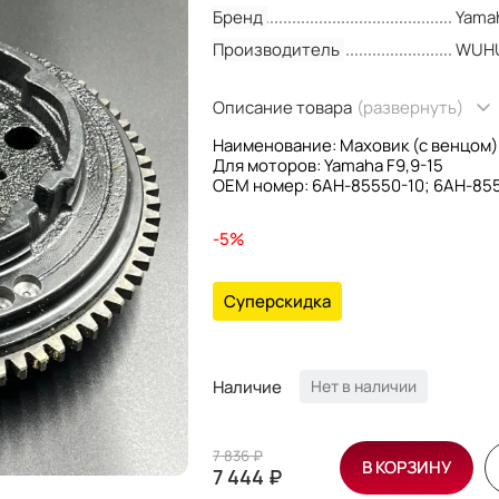
Бренд
Yama
Производитель
WUH
Описание товара
(развернуть)
Наименование: Маховик (с венцом)
Для моторов: Yamaha F9,9-15
OEM номер: 6AH-85550-10; 6AH-85
Производитель: WUHU
-5%
Суперскидка
Наличие
Нет в наличии
7 836 ₽
В КОРЗИНУ
7 444 ₽