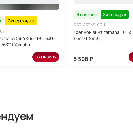
В наличии
Хит продаж
и
Суперскидка
663-45945-02-K
01
Гребной винт Yamaha 40-55
Yamaha (664-26311-01,6J0-
(3x11-1/8x13)
-26311) Yamaha
В КОРЗИНУ
5 508 ₽
ендуем