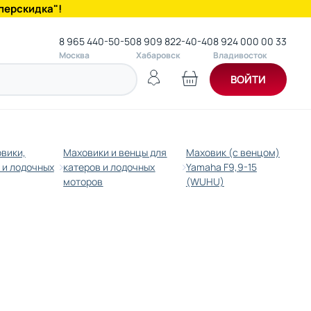
перскидка"!
8 965 440-50-50
8 909 822-40-40
8 924 000 00 33
Москва
Хабаровск
Владивосток
ВОЙТИ
вики,
Маховики и венцы для
Маховик (с венцом)
 и лодочных
катеров и лодочных
Yamaha F9,9-15
моторов
(WUHU)