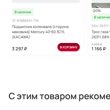
-20%
В наличии
В наличи
31-818889A1-TW
664-26311-
Подшипник коленвала (сторона
маховика) Mercury 40-60 3CYL
Трос газа 
(KACAWA)
26311;689
1 458 ₽
В КОРЗИНУ
3 297 ₽
1 166 ₽
С этим товаром реком