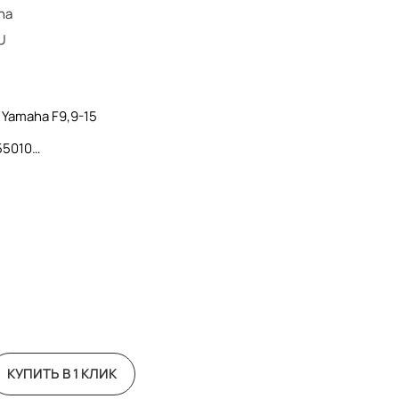
ha
U
 Yamaha F9,9-15
55010
КУПИТЬ В 1 КЛИК