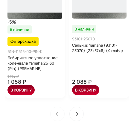
-5%
В наличии
В наличии
93101-23070
Суперскидка
Сальник Yamaha (93101-
23070) (23x37x6) (Yamaha)
61N-11515-00-PIN-K
Лабиринтное уплотнение
коленвала Yamaha 25-30
(Pin) (PREMARINE)
1 114 ₽
1 058 ₽
2 088 ₽
В КОРЗИНУ
В КОРЗИНУ