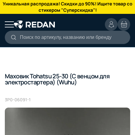
КАТАЛОГ
Уникальная распродажа! Скидки до 90%! Ищите товар со
стикером "Суперскидка"!
Поиск по артикулу, названию или бренду
Маховик Tohatsu 25-30 (C венцом для
электростартера) (Wuhu)
3P0-06091-1