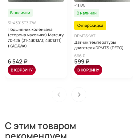
-10%
В наличии
В наличии
31-43013T3-TW
Суперскидка
Подшипник коленвала
(сторона маховика) Mercury
DPMTS-WT
70-125 (31-43013A1; 43013T1)
Датчик температуры
(KACAWA)
двигателя DPMTS (DEPO)
666 ₽
6 542 ₽
599 ₽
В КОРЗИНУ
В КОРЗИНУ
С этим товаром
рекомендуем