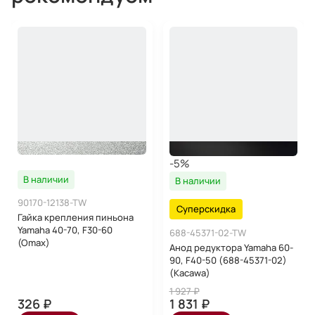
-5%
В наличии
В наличии
90170-12138-TW
Суперскидка
Гайка крепления пиньона
Yamaha 40-70, F30-60
688-45371-02-TW
(Omax)
Анод редуктора Yamaha 60-
90, F40-50 (688-45371-02)
(Kacawa)
1 927 ₽
326 ₽
1 831 ₽