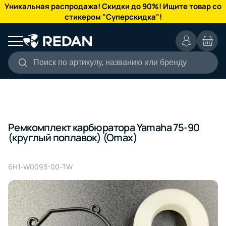
КАТАЛОГ
Уникальная распродажа! Скидки до 90%! Ищите товар со
стикером "Суперскидка"!
Поиск по артикулу, названию или бренду
Ремкомплект карбюратора Yamaha 75-90
(круглый поплавок) (Omax)
6H1-W0093-00-TW