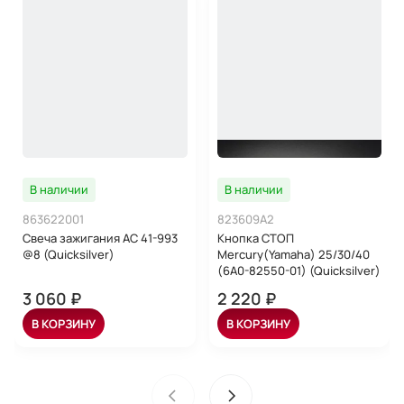
10) 93210-39ME4 кольцо уплотнительное 1шт.
В наличии
В наличии
863622001
823609A2
Свеча зажигания AC 41-993
Кнопка СТОП
@8 (Quicksilver)
Mercury(Yamaha) 25/30/40
(6A0-82550-01) (Quicksilver)
3 060 ₽
2 220 ₽
В КОРЗИНУ
В КОРЗИНУ