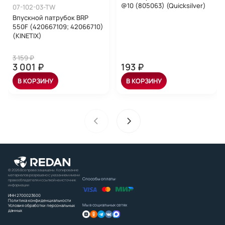
@10 (805063) (Quicksilver)
07-102-03-TW
Впускной патрубок BRP
550F (420667109; 42066710)
(KINETIX)
3 159 ₽
3 001 ₽
193 ₽
В КОРЗИНУ
В КОРЗИНУ
© 2026 Все права защищены. Копирование
материалов разрешено с указанием имени
Способы оплаты:
правообладателя и ссылкой на источник
информации
ИНН 2700023600
Политика конфиденциальности
Мы в социальных сетях
Условия обработки персональных
данных