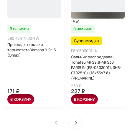
-5%
В наличии
В наличии
682-12414-00-TW
Суперскидка
Прокладка крышки
термостата Yamaha 9.9-15
F8-05030011-K
(Omax)
Сальник распредвала
Tohatsu MFS9.8-MFS30
PARSUN (F8-05030011; 3H8-
07025-0) (18x35x7.8)
(PREMARINE)
239 ₽
171 ₽
227 ₽
В КОРЗИНУ
В КОРЗИНУ