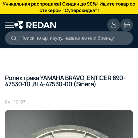
КАТАЛОГ
Уникальная распродажа! Скидки до 90%! Ищите товар со
стикером "Суперскидка"!
Поиск по артикулу, названию или бренду
Ролик трака YAMAHA BRAVO ,ENTICER 890-
47530-10 ,8L4-47530-00 (Sinera)
04-116-97