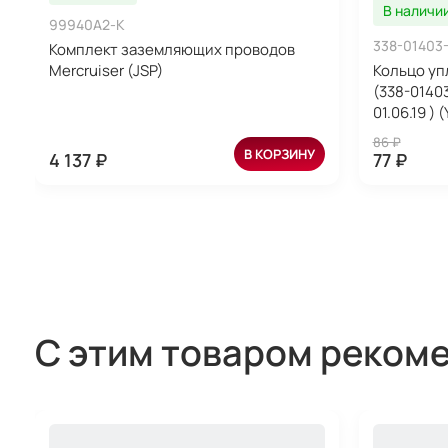
В наличи
99940A2-K
338-01403
Комплект заземляющих проводов
Mercruiser (JSP)
Кольцо уп
(338-01403
01.06.19 )
86 ₽
В КОРЗИНУ
4 137 ₽
77 ₽
С этим товаром реком