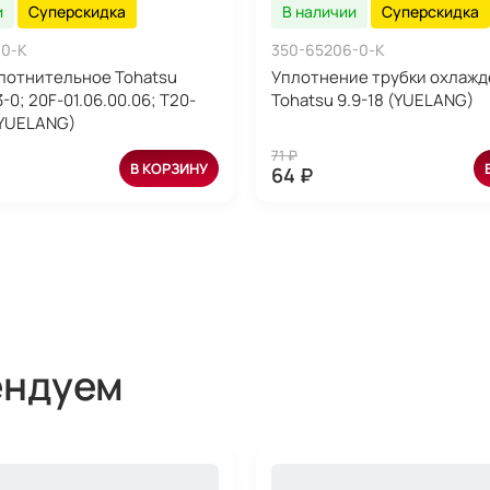
и
Суперскидка
В наличии
Суперскидка
-0-K
350-65206-0-K
лотнительное Tohatsu
Уплотнение трубки охлажд
-0; 20F-01.06.00.06; T20-
Tohatsu 9.9-18 (YUELANG)
 (YUELANG)
71 ₽
В КОРЗИНУ
64 ₽
ендуем