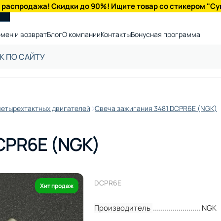
 распродажа! Скидки до 90%! Ищите товар со стикером "Су
мен и возврат
Блог
О компании
Контакты
Бонусная программа
четырехтактных двигателей
Свеча зажигания 3481 DCPR6E (NGK)
CPR6E (NGK)
DCPR6E
Хит продаж
Производитель
NGK