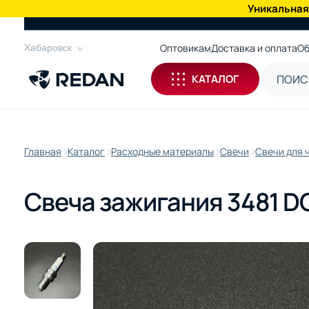
Уникальная
КАТАЛОГ
Оптовикам
Доставка и оплата
Об
Хабаровск
КАТАЛОГ
Главная
Каталог
Расходные материалы
Свечи
Свечи для 
Свеча зажигания 3481 D