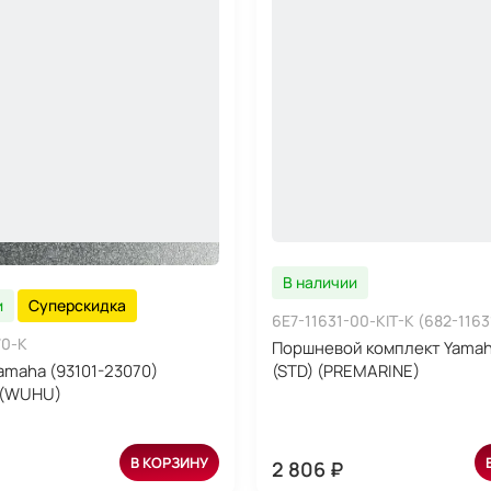
В наличии
и
Суперскидка
6E7-11631-00-KIT-K (682-1163
70-K
Поршневой комплект Yamaha
amaha (93101-23070)
(STD) (PREMARINE)
 (WUHU)
В КОРЗИНУ
2 806 ₽