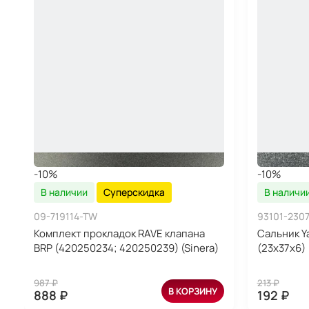
-10%
-10%
В наличии
Суперскидка
В наличи
09-719114-TW
93101-230
Комплект прокладок RAVE клапана
Сальник Y
BRP (420250234; 420250239) (Sinera)
(23x37x6)
987 ₽
213 ₽
В КОРЗИНУ
888 ₽
192 ₽