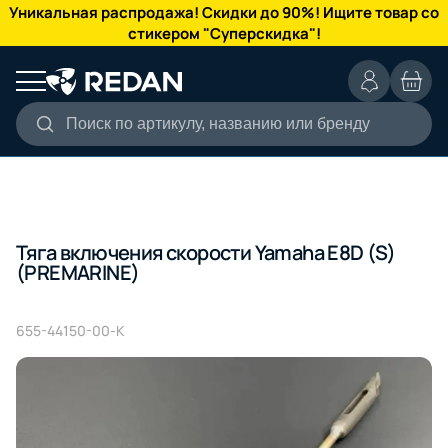
КАТАЛОГ
Уникальная распродажа! Скидки до 90%! Ищите товар со
стикером "Суперскидка"!
Поиск по артикулу, названию или бренду
Тяга включения скорости Yamaha E8D (S)
(PREMARINE)
655-44150-00-K