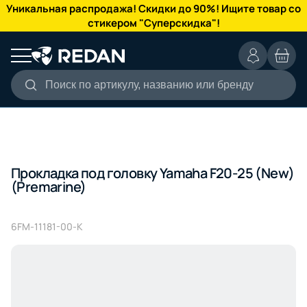
КАТАЛОГ
Уникальная распродажа! Скидки до 90%! Ищите товар со
стикером "Суперскидка"!
Поиск по артикулу, названию или бренду
Прокладка под головку Yamaha F20-25 (New)
(Premarine)
6FM-11181-00-K