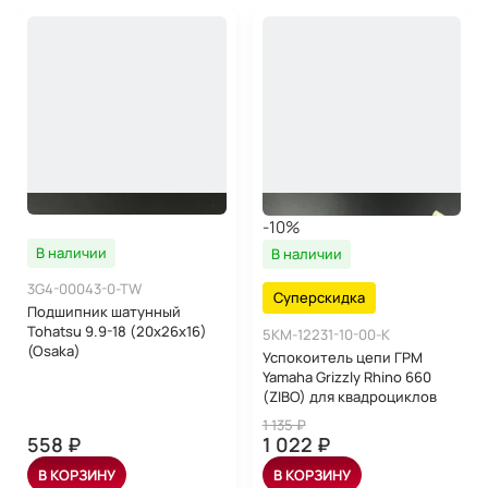
-10%
В наличии
В наличии
3G4-00043-0-TW
Суперскидка
Подшипник шатунный
Tohatsu 9.9-18 (20x26x16)
5KM-12231-10-00-K
(Osaka)
Успокоитель цепи ГРМ
Yamaha Grizzly Rhino 660
(ZIBO) для квадроциклов
1 135 ₽
558 ₽
1 022 ₽
В КОРЗИНУ
В КОРЗИНУ