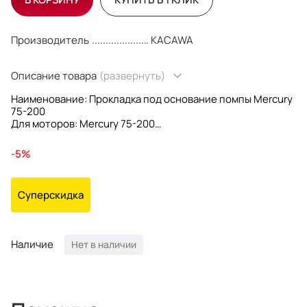
Производитель
KACAWA
Описание товара
(развернуть)
Наименование: Прокладка под основание помпы Mercury
75-200
Для моторов: Mercury 75-200
OEM номер: 27-856704; 856704
Производитель: Kacawa
-5%
Суперскидка
Наличие
Нет в наличии