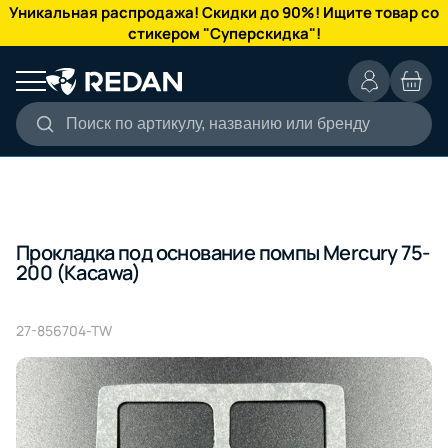
КАТАЛОГ
Уникальная распродажа! Скидки до 90%! Ищите товар со
стикером "Суперскидка"!
Поиск по артикулу, названию или бренду
Прокладка под основание помпы Mercury 75-
200 (Kacawa)
27-856704-TW