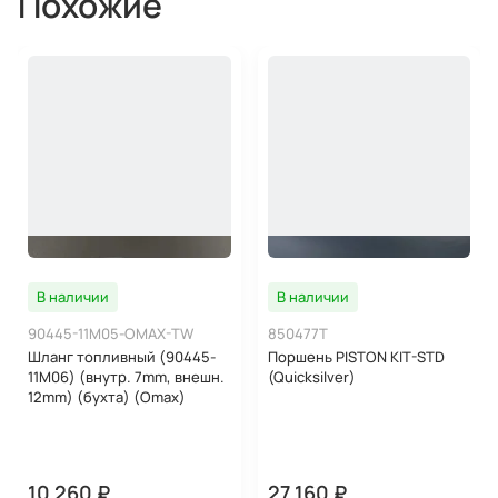
Похожие
В наличии
В наличии
90445-11M05-OMAX-TW
850477T
Шланг топливный (90445-
Поршень PISTON KIT-STD
11M06) (внутр. 7mm, внешн.
(Quicksilver)
12mm) (бухта) (Omax)
10 260 ₽
27 160 ₽