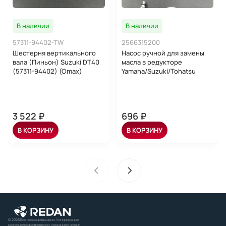
В наличии
В наличии
57311-94402-TW
2566315200
Шестерня вертикального
Насос ручной для замены
вала (Пиньон) Suzuki DT40
масла в редукторе
(57311-94402) (Omax)
Yamaha/Suzuki/Tohatsu
3 522 ₽
696 ₽
В КОРЗИНУ
В КОРЗИНУ
© 2026 Все права защищены. Копирование
материалов разрешено с указанием имени